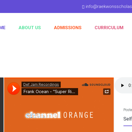
info@raekwonsschola
ME
ABOUT US
ADMISSIONS
CURRICULUM
Poste
Sel