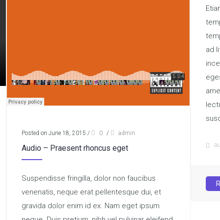
Etia
temp
temp
ad l
ince
eges
amet
lect
susc
Posted on June 18, 2015
/
0
/
admin
au
Audio – Praesent rhoncus eget
Suspendisse fringilla, dolor non faucibus
venenatis, neque erat pellentesque dui, et
gravida dolor enim id ex. Nam eget ipsum
neque. Duis pretium, nibh vel pulvinar eleifend,