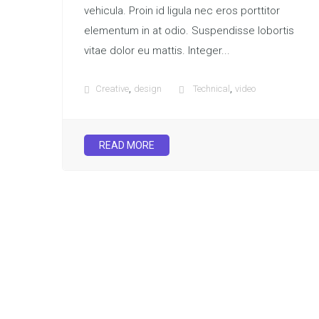
vehicula. Proin id ligula nec eros porttitor
elementum in at odio. Suspendisse lobortis
vitae dolor eu mattis. Integer...
,
,
Creative
design
Technical
video
READ MORE