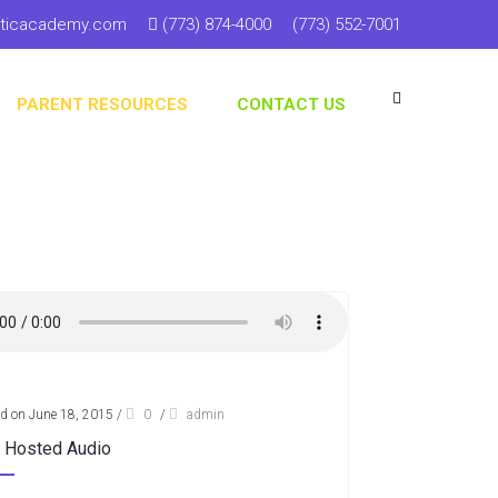
sticacademy.com
(773) 874-4000
(773) 552-7001
PARENT RESOURCES
CONTACT US
d on June 18, 2015
/
0
/
admin
f Hosted Audio