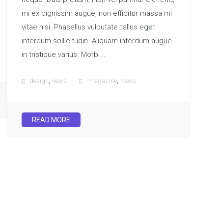
mi ex dignissim augue, non efficitur massa mi
vitae nisi. Phasellus vulputate tellus eget
interdum sollicitudin. Aliquam interdum augue
in tristique varius. Morbi...
,
,
design
news
magazine
News
READ MORE