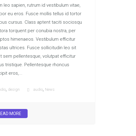
m leo sapien, rutrum id vestibulum vitae,
or eu eros. Fusce mollis tellus id tortor
us cursus. Class aptent taciti sociosqu
itora torquent per conubia nostra, per
ptos himenaeos. Vestibulum efficitur
tas ultrices. Fusce sollicitudin leo sit
 sem pellentesque, volutpat efficitur
us tristique. Pellentesque rhoncus
ipit eros,...
,
,
dio
design
audio
News
READ MORE